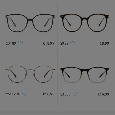
S0189
€18,99
S939
€8,99
Per ulteriori chiarimenti o assistenza, non esitare a contattarci.
Il nostro team è qui per aiutarti!
Puoi contattarci in qualsiasi momento tramite Live Chat (24
ore su 24, 7 giorni su 7) o via email all'indirizzo
service@firmoo.it.
su Apr 11 , 2025
YSL1230
€16,99
S3500
€14,99
Fai una domanda