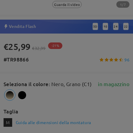
1/7
Guarda il video
Vendita Flash
5
D
10
24
22
:
:
:
€25,99
-21%
€32,99
#TR98866
96
Seleziona il colore
:
Nero, Grano (C1)
in magazzino
Taglia
M
Guida alle dimensioni della montatura