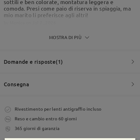
sottili e ben colorate, montatura leggera e
comoda. Presi come paio di riserva in spiaggia, ma
mio marito li preferisce agli altri!
by
Monica
on
Jul 7 , 2026
MOSTRA DI PIÙ
Azienda eccezionale Acquistate senza indugio
Domande e risposte(1)
Occhiali perfetti A causa di un mio errore mi hanno
sostituito gli occhiali gratuitamente. Grazie a
firmoo....
Consegna
by
Daniele Distefano
on
Aug 7 , 2025
Domanda
:
Le lenti sono polarizzate?
Ordine effettuato
Rivestimento per lenti antigraffio incluso
Leggi tutte le
da Alessio su Jan 6 , 2025
Reso e cambio entro 60 giorni
recensioni
tempi di spedizione
Scrivi una recensione
Firmoo's
reply
365 giorni di garanzia
HI, Alession
5-7 giorni lavorativi
dettagli