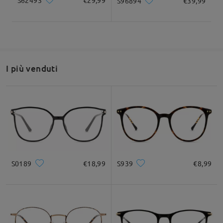
S62493
€29,99
S96894
€39,99
Fai una domanda
I più venduti
S0189
€18,99
S939
€8,99