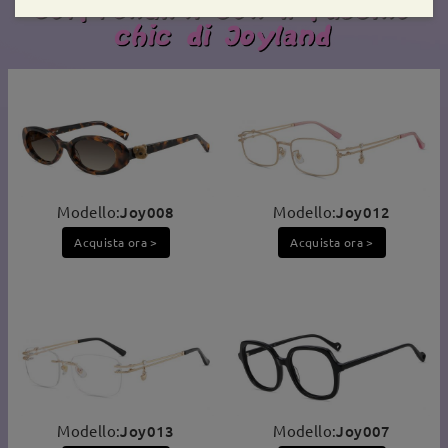
Modello:
Joy008
Modello:
Joy012
Acquista ora >
Acquista ora >
Modello:
Joy013
Modello:
Joy007