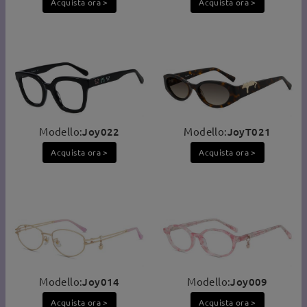
Acquista ora >
Acquista ora >
Modello:
Joy022
Modello:
JoyT021
Acquista ora >
Acquista ora >
Modello:
Joy014
Modello:
Joy009
Acquista ora >
Acquista ora >