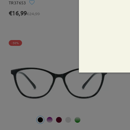
TR37653
Provami
€16,99
64 Recensioni
€24,99
-50%