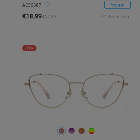
AC55387
Provami
€18,99
47 Recensioni
€24,99
-23%