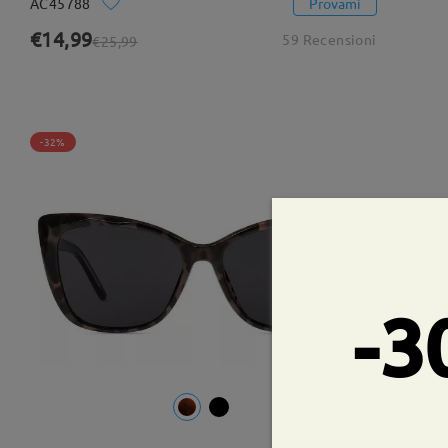
AC45788
Provami
€14,99
59 Recensioni
€25,99
-32%
-3