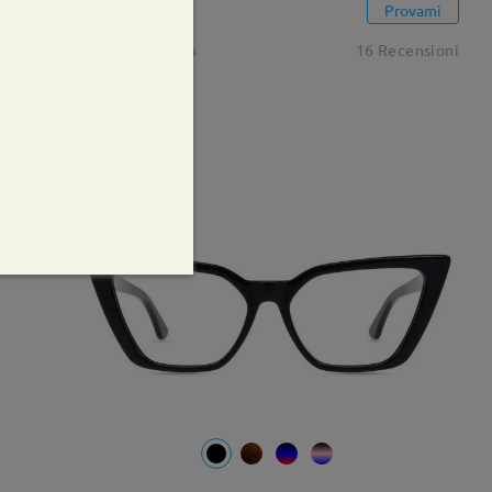
Oria2
Provami
€16,99
16 Recensioni
€27,99
-24%