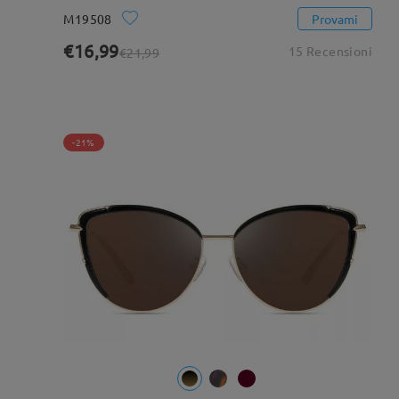
M19508
Provami
€16,99
15 Recensioni
€21,99
-21%