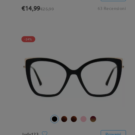
€14,99
63 Recensioni
€25,99
-24%
Judy123
Provami