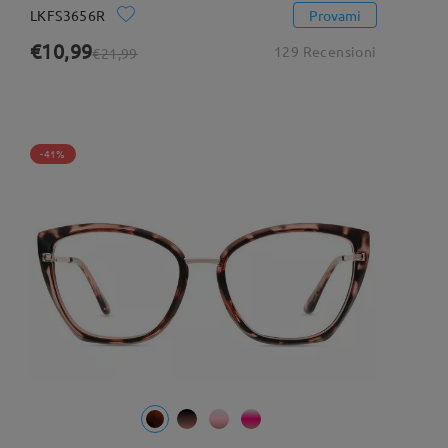
LKFS3656R
Provami
€10,99
129 Recensioni
€21,99
-41%