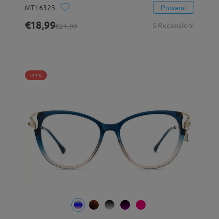
MT16323
Provami
€18,99
5 Recensioni
€21,99
-41%