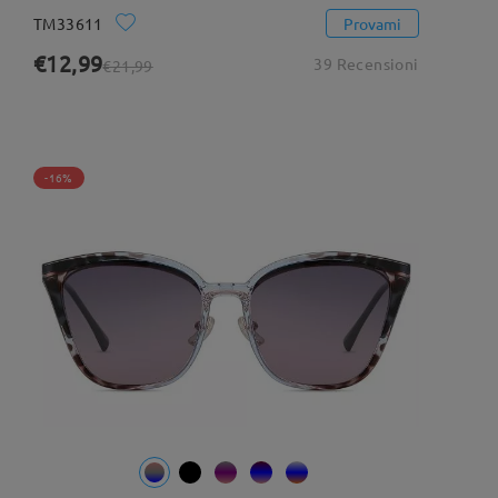
TM33611
Provami
€12,99
39 Recensioni
€21,99
-16%