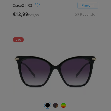
Crace21102
Provami
€12,99
59 Recensioni
€21,99
-35%