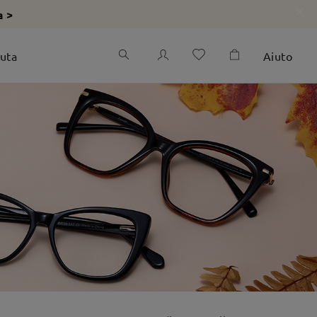
a >
iuta
Aiuto