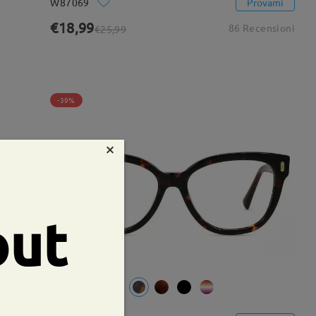
W87069
Provami
€18,99
86 Recensioni
€25,99
-39%
×
out