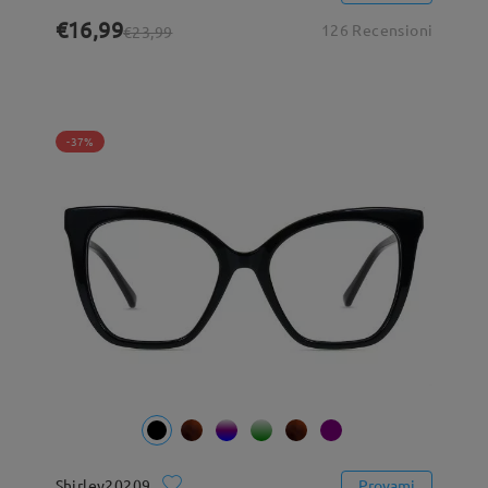
€16,99
126 Recensioni
€23,99
-37%
Shirley20209
Provami