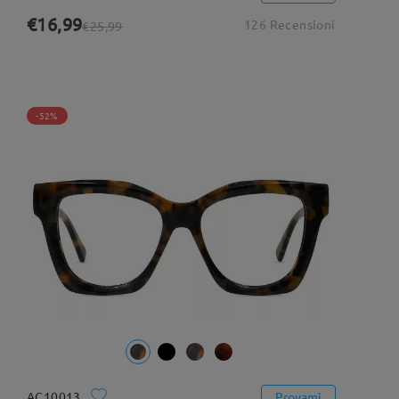
€16,99
126 Recensioni
€25,99
-52%
AC10013
Provami