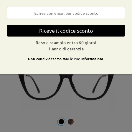
TM56019
Provami
€16,99
46 Recensioni
€24,99
Riceve il codice sconto
Reso e scambio entro 60 giorni
-14%
1 anno di garanzia
Non condivideremo mai le tue informazioni.