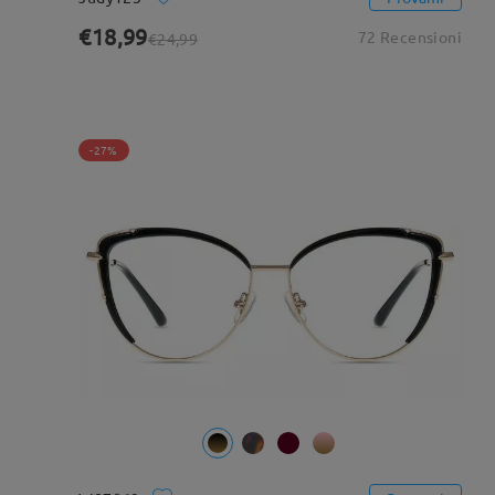
€18,99
72 Recensioni
€24,99
-27%