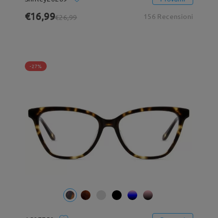
€16,99
156 Recensioni
€26,99
-27%