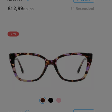
€12,99
61 Recensioni
€26,99
-42%