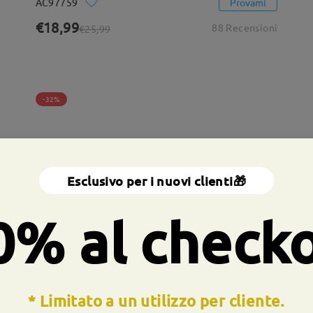
AC97759
Provami
€18,99
88 Recensioni
€25,99
-32%
Esclusivo per i nuovi clienti🎁
0% al check
* Limitato a un utilizzo per cliente.