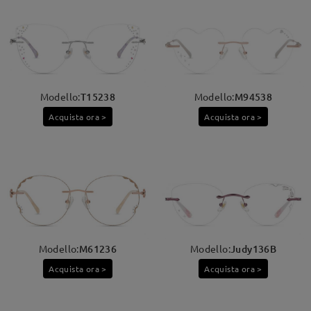
Modello:
T15238
Modello:
M94538
Acquista ora >
Acquista ora >
Modello:
M61236
Modello:
Judy136B
Acquista ora >
Acquista ora >