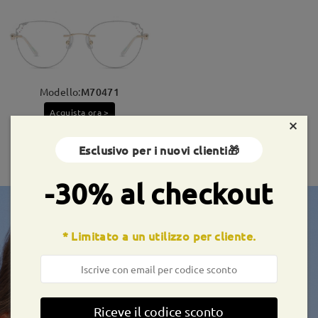
Modello:
M70471
Acquista ora >
×
Esclusivo per i nuovi clienti🎁
-30% al checkout
* Limitato a un utilizzo per cliente.
Riceve il codice sconto