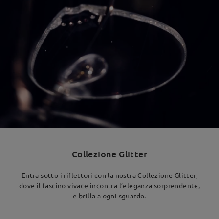
Collezione Glitter
Entra sotto i riflettori con la nostra Collezione Glitter,
dove il fascino vivace incontra l’eleganza sorprendente,
e brilla a ogni sguardo.