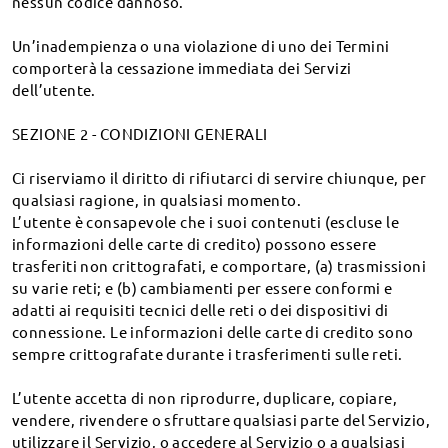
nessun codice dannoso.
Centro assistenza
Le lenti includono qualche rivestimento?
Riceve il codice sconto
Come cambiare la lente degli occhiali di
Un’inadempienza o una violazione di uno dei Termini
Domande frequenti
sicurezza/sport?
comporterà la cessazione immediata dei Servizi
Reso e scambio entro 60 giorni
dell’utente.
Live Chat 24/7
Lente sferica VS lente asferica (video)
1 anno di garanzia
Qual è la differenza tra le lenti rivestite di base, le lenti
SEZIONE 2 - CONDIZIONI GENERALI
service@firmoo.it
Non condivideremo mai le tue informazioni.
rivestite standard e le lenti anti luce blu?
Ci riserviamo il diritto di rifiutarci di servire chiunque, per
Traccia il mio ordine
Che tipo di lenti sono gratuite?
qualsiasi ragione, in qualsiasi momento.
Che tipo di lenti bifocali usate?
L’utente è consapevole che i suoi contenuti (escluse le
informazioni delle carte di credito) possono essere
Lenti Speciali (note come lenti decentrate) — FAQ
trasferiti non crittografati, e comportare, (a) trasmissioni
su varie reti; e (b) cambiamenti per essere conformi e
adatti ai requisiti tecnici delle reti o dei dispositivi di
Suggerimenti e feedback
connessione. Le informazioni delle carte di credito sono
sempre crittografate durante i trasferimenti sulle reti.
L’utente accetta di non riprodurre, duplicare, copiare,
vendere, rivendere o sfruttare qualsiasi parte del Servizio,
utilizzare il Servizio, o accedere al Servizio o a qualsiasi