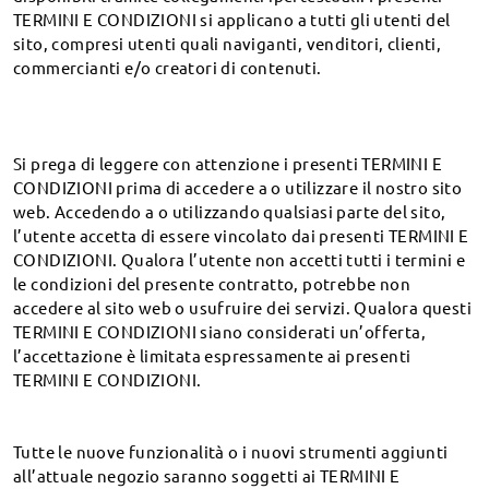
TERMINI E CONDIZIONI si applicano a tutti gli utenti del
Come controllare lo stato del mio ordine?
sito, compresi utenti quali naviganti, venditori, clienti,
Come gestite i ritardi di spedizione?
commercianti e/o creatori di contenuti.
Ho appena fatto diversi ordini. Posso raggruppare le
spedizioni?
Si prega di leggere con attenzione i presenti TERMINI E
Resi
CONDIZIONI prima di accedere a o utilizzare il nostro sito
web. Accedendo a o utilizzando qualsiasi parte del sito,
Politica di Resi e Cambi
l’utente accetta di essere vincolato dai presenti TERMINI E
Ordine
CONDIZIONI. Qualora l’utente non accetti tutti i termini e
Come richiedere resi e cambi?
le condizioni del presente contratto, potrebbe non
Cosa significa "stato dell'ordine"?
Dove donare i miei occhiali?
Prescrizione
accedere al sito web o usufruire dei servizi. Qualora questi
Come effettuare un ordine su Firmoo?
Quando riceverò il rimborso?
TERMINI E CONDIZIONI siano considerati un’offerta,
Che cos’è PD/DPI?
l’accettazione è limitata espressamente ai presenti
Come posso modificare o cancellare l'ordine?
Lenti
TERMINI E CONDIZIONI.
Come leggere la prescrizione?
Come faccio a caricare la mia prescrizione?
Come scegliere le lenti?
Potete realizzare occhiali con una forte gradazione?
Cosa è necessario per effettuare un ordine a Firmoo?
Montature
Colore delle lenti
Tutte le nuove funzionalità o i nuovi strumenti aggiunti
Il sistema TABO e il sistema INT
Perché scegliere Firmoo?
all’attuale negozio saranno soggetti ai TERMINI E
Come trovo la montatura della dimensione perfetta?
Introduzione alle lenti fotocromatiche e Transitions