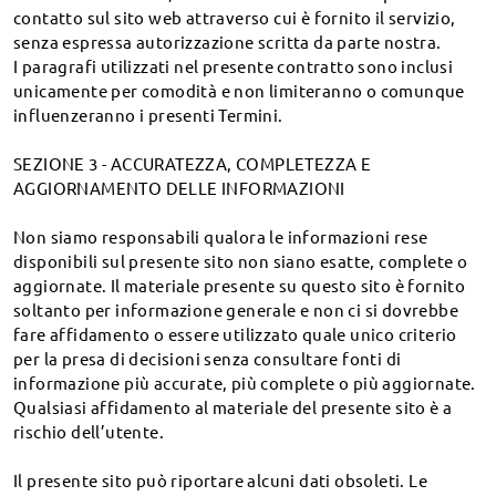
Reso e cambio entro 60 giorni
contatto sul sito web attraverso cui è fornito il servizio,
Gli occhiali che non ti soddisfano possono essere
senza espressa autorizzazione scritta da parte nostra.
cambiati o rimborsati entro 60 giorni dalla
I paragrafi utilizzati nel presente contratto sono inclusi
ricezione.
unicamente per comodità e non limiteranno o comunque
influenzeranno i presenti Termini.
365 giorni di garanzia
SEZIONE 3 - ACCURATEZZA, COMPLETEZZA E
Copertura di ogni possibile difetto nei materiali e
nella lavorazione.
AGGIORNAMENTO DELLE INFORMAZIONI
Non siamo responsabili qualora le informazioni rese
disponibili sul presente sito non siano esatte, complete o
aggiornate. Il materiale presente su questo sito è fornito
Firmoo
soltanto per informazione generale e non ci si dovrebbe
fare affidamento o essere utilizzato quale unico criterio
Categorie
per la presa di decisioni senza consultare fonti di
informazione più accurate, più complete o più aggiornate.
Forma della montatura
Qualsiasi affidamento al materiale del presente sito è a
rischio dell’utente.
Lenti
Il presente sito può riportare alcuni dati obsoleti. Le