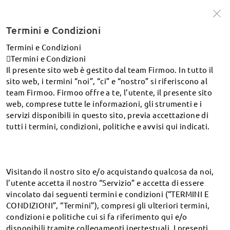
Esclusivo per i nuovi clienti🔥-30% al checkout
Acquista ora >
Termini e Condizioni
Termini e Condizioni
Termini e Condizioni
ricerca
Il presente sito web è gestito dal team Firmoo. In tutto il
Cos'è la PD
sito web, i termini “noi”, “ci” e “nostro” si riferiscono al
team Firmoo. Firmoo offre a te, l’utente, il presente sito
web, comprese tutte le informazioni, gli strumenti e i
Spedizione e tracciamento
servizi disponibili in questo sito, previa accettazione di
tutti i termini, condizioni, politiche e avvisi qui indicati.
Come posso seguire il mio ordine?
In quali paesi/regioni consegnate? Quale corriere
utilizzate? Quanto tempo ci vuole per arrivare? Qual è il
Visitando il nostro sito e/o acquistando qualcosa da noi,
costo della spedizione?
l’utente accetta il nostro “Servizio” e accetta di essere
Quanto tempo ci vorrà per elaborare i miei occhiali?
vincolato dai seguenti termini e condizioni (“TERMINI E
Come gestite i ritardi nell'elaborazione?
CONDIZIONI”, “Termini”), compresi gli ulteriori termini,
Cosa posso fare se mi viene richiesto di pagare tasse di
condizioni e politiche cui si fa riferimento qui e/o
importazione o dazi doganali?
disponibili tramite collegamenti ipertestuali. I presenti