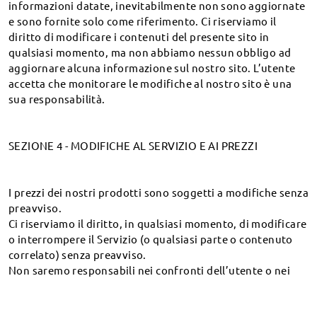
informazioni datate, inevitabilmente non sono aggiornate
Collezione
e sono fornite solo come riferimento. Ci riserviamo il
diritto di modificare i contenuti del presente sito in
Forma del viso
qualsiasi momento, ma non abbiamo nessun obbligo ad
aggiornare alcuna informazione sul nostro sito. L’utente
Vendita Firmoo
accetta che monitorare le modifiche al nostro sito è una
sua responsabilità.
Paese / Region
SEZIONE 4 - MODIFICHE AL SERVIZIO E AI PREZZI
L'autorità raccomanda
I prezzi dei nostri prodotti sono soggetti a modifiche senza
preavviso.
Ci riserviamo il diritto, in qualsiasi momento, di modificare
Copyright ©
2026
Negozio di ottica online Firmoo.
o interrompere il Servizio (o qualsiasi parte o contenuto
correlato) senza preavviso.
Non saremo responsabili nei confronti dell’utente o nei
confronti di terzi per qualsiasi modifica, cambiamento del
prezzo, sospensione o interruzione del Servizio.
I prezzi indicati sono comprensivi di IVA (Imposta sul