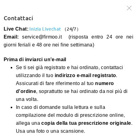
Esclusivo per i nuovi clienti🔥-30% al checkout
Acquista ora >
Contattaci
Inizia Livechat
（24/7）
Live Chat:
Email:
service@firmoo.it (risposta entro 24 ore nei
ricerca
Cos'è la PD
giorni feriali e 48 ore nei fine settimana)
Prima di inviarci un'e-mail
Resi
Se ti sei già registrato e hai ordinato, contattaci
utilizzando il tuo
indirizzo e-mail registrato
.
Politica di Resi e Cambi
Assicurati di fare riferimento al tuo
numero
Spedizione e tracciamento
Come richiedere resi e cambi?
d'ordine
, soprattutto se hai ordinato da noi più di
Come posso seguire il mio ordine?
una volta.
Dove donare i miei occhiali?
Prescrizione
In caso di domande sulla lettura e sulla
In quali paesi/regioni consegnate? Quale corriere
Quando riceverò il rimborso?
utilizzate? Quanto tempo ci vuole per arrivare? Qual è il
compilazione del modulo di prescrizione online,
Che cos’è PD/DPI?
Lenti
costo della spedizione?
allega una
copia della tua prescrizione originale
.
Come leggere la prescrizione?
Quanto tempo ci vorrà per elaborare i miei occhiali?
Usa una foto o una scansione.
Come scegliere le lenti?
Potete realizzare occhiali con una forte gradazione?
Come gestite i ritardi nell'elaborazione?