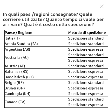
Esclusivo per i nuovi clienti🔥-30% al checkout
Acquista ora >
In quali paesi/regioni consegnate? Quale
corriere utilizzate? Quanto tempo ci vuole per
arrivare? Qual è il costo della spedizione?
ricerca
Paese / Regione
Metodo di spedizione
Cos'è la PD
Italia (IT)
Spedizione standard
Arabia Saudita (SA)
Spedizione standard
Argentina (AR)
Spedizione espressa
Resi
Spedizione standard
Australia (AU)
Spedizione espressa
Politica di Resi e Cambi
Austria (AT)
Spedizione standard
Spedizione e tracciamento
Come richiedere resi e cambi?
Bahamas (BS)
Spedizione espressa
Bangladesh (BD)
Spedizione espressa
Come posso seguire il mio ordine?
Dove donare i miei occhiali?
Belgio (BE)
Spedizione standard
In quali paesi/regioni consegnate? Quale corriere
Quando riceverò il rimborso?
Brunei (BN)
Spedizione espressa
utilizzate? Quanto tempo ci vuole per arrivare? Qual è il
Cambogia (KH)
Spedizione espressa
costo della spedizione?
Spedizione standard
Canada (CA)
Quanto tempo ci vorrà per elaborare i miei occhiali?
Spedizione espressa
Come gestite i ritardi nell'elaborazione?