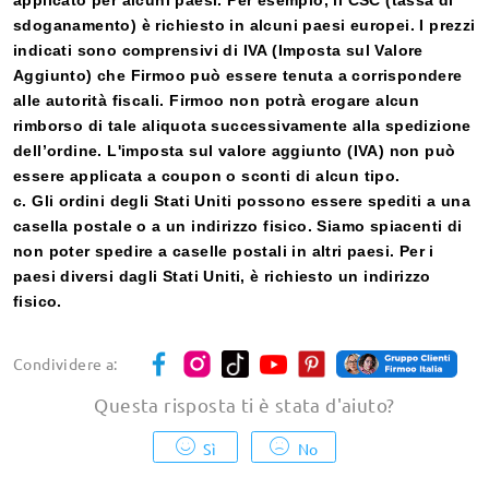
Reso e cambio entro 60 giorni
sdoganamento) è richiesto in alcuni paesi europei. I prezzi
Gli occhiali che non ti soddisfano possono essere
cambiati o rimborsati entro 60 giorni dalla
indicati sono comprensivi di IVA (Imposta sul Valore
ricezione.
Aggiunto) che Firmoo può essere tenuta a corrispondere
alle autorità fiscali. Firmoo non potrà erogare alcun
rimborso di tale aliquota successivamente alla spedizione
365 giorni di garanzia
dell’ordine. L'imposta sul valore aggiunto (IVA) non può
Copertura di ogni possibile difetto nei materiali e
essere applicata a coupon o sconti di alcun tipo.
nella lavorazione.
c. Gli ordini degli Stati Uniti possono essere spediti a una
casella postale o a un indirizzo fisico. Siamo spiacenti di
non poter spedire a caselle postali in altri paesi. Per i
paesi diversi dagli Stati Uniti, è richiesto un indirizzo
Firmoo
fisico.
Categorie
Condividere a:
Forma della montatura
Questa risposta ti è stata d'aiuto
?
Sì
No
Lenti