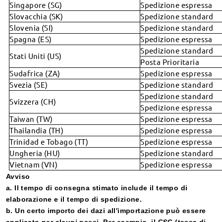
determinare la misura della montatura?
sicurezza/sport?
Centro assistenza
Singapore (SG)
Spedizione espressa
Come regolare le montature?
Slovacchia (SK)
Spedizione standard
Lente sferica VS lente asferica (video)
Riceve il codice sconto
Domande frequenti
Slovenia (SI)
Spedizione standard
Qual è la differenza tra le lenti rivestite di base, le lenti
Spagna (ES)
Spedizione espressa
Reso e scambio entro 60 giorni
rivestite standard e le lenti anti luce blu?
Live Chat 24/7
Spedizione standard
1 anno di garanzia
Stati Uniti (US)
Che tipo di lenti sono gratuite?
Posta Prioritaria
service@firmoo.it
Non condivideremo mai le tue informazioni.
Sudafrica (ZA)
Spedizione espressa
Che tipo di lenti bifocali usate?
Svezia (SE)
Spedizione standard
Traccia il mio ordine
Lenti Speciali (note come lenti decentrate) — FAQ
Spedizione standard
Svizzera (CH)
Spedizione espressa
Taiwan (TW)
Spedizione espressa
Thailandia (TH)
Spedizione espressa
Trinidad e Tobago (TT)
Spedizione espressa
Ungheria (HU)
Spedizione standard
Suggerimenti e feedback
Vietnam (VN)
Spedizione espressa
Avviso
a. Il tempo di consegna stimato include il tempo di
elaborazione e il tempo di spedizione.
b. Un certo importo dei dazi all'importazione può essere
applicato per alcuni
pae
si. Per esempio, il CSC (tassa di