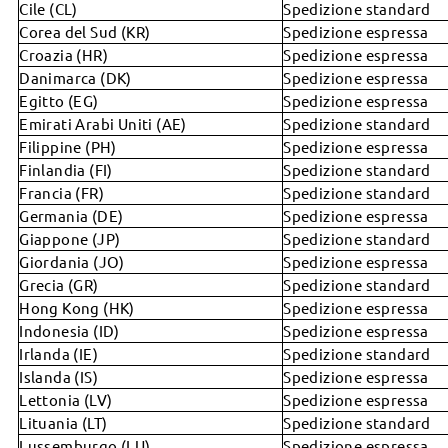
Cile (CL)
Spedizione standard
Cosa posso fare se mi viene richiesto di pagare tasse di
Corea del Sud (KR)
Spedizione espressa
importazione o dazi doganali?
Croazia (HR)
Spedizione espressa
Danimarca (DK)
Spedizione espressa
Come controllare lo stato del mio ordine?
Egitto (EG)
Spedizione espressa
Come gestite i ritardi di spedizione?
Emirati Arabi Uniti (AE)
Spedizione standard
Ho appena fatto diversi ordini. Posso raggruppare le
Filippine (PH)
Spedizione espressa
spedizioni?
Finlandia (FI)
Spedizione standard
Francia (FR)
Spedizione standard
Germania (DE)
Spedizione espressa
Prescrizione
Giappone (JP)
Spedizione standard
Giordania (JO)
Spedizione espressa
Che cos’è PD/DPI?
Lenti
Grecia (GR)
Spedizione standard
Come leggere la prescrizione?
Hong Kong (HK)
Spedizione espressa
Come scegliere le lenti?
Potete realizzare occhiali con una forte gradazione?
Indonesia (ID)
Spedizione espressa
Ordine
Irlanda (IE)
Spedizione standard
Colore delle lenti
Il sistema TABO e il sistema INT
Islanda (IS)
Spedizione espressa
Cosa significa "stato dell'ordine"?
Introduzione alle lenti fotocromatiche e Transitions
Cos’è la prescrizione per occhiali da vista?
Pagamento
Lettonia (LV)
Spedizione espressa
Come effettuare un ordine su Firmoo?
Qual è la differenza tra lenti monofocali e
Lituania (LT)
Spedizione standard
Posso utilizzare la copia della prescrizione dei miei
Posso ottenere una fattura?
bifocali/progressive?
Come posso modificare o cancellare l'ordine?
occhiali da vista rilasciata dal mio medico 3 anni fa?
Lussemburgo (LU)
Spedizione espressa