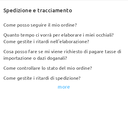
Collezione
Spedizione e tracciamento
Forma del viso
Come posso seguire il mio ordine?
Vendita Firmoo
Quanto tempo ci vorrà per elaborare i miei occhiali?
Come gestite i ritardi nell'elaborazione?
Paese / Region
Cosa posso fare se mi viene richiesto di pagare tasse di
importazione o dazi doganali?
L'autorità raccomanda
Come controllare lo stato del mio ordine?
Come gestite i ritardi di spedizione?
more
Copyright ©
2026
Negozio di ottica online Firmoo.